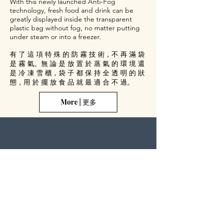
With this newly launched Anti-Fog
technology, fresh food and drink can be
greatly displayed inside the transparent
plastic bag without fog, no matter putting
under steam or into a freezer.
有 了 這 項 特 殊 的 防 霧 技 術，不 再 滿 袋
是 霧 氣。無 論 是 放 置 於 蒸 氣 的 環 境 還
是 冷 凍 雪 櫃，袋 子 都 保 持 全 透 明 的 狀
態，用 於 擺 放 食 品 就 最 適 合 不 過。
More | 更多