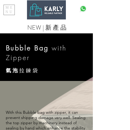
ME
NU
NEW | 新
​產 品
Bubble Bag
with
Zipper
氣 泡
拉 鍊 袋
With this Bubble bag with zipper, it can
prevent shipping damage very well. Sealing
the top zipper by machinery instead of
sealing by hand which enhance the stability