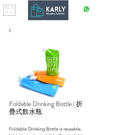
ME
NU
Foldable Drinking Bottle | 折
疊式飲水瓶
Foldable Drinking Bottle is reusable,