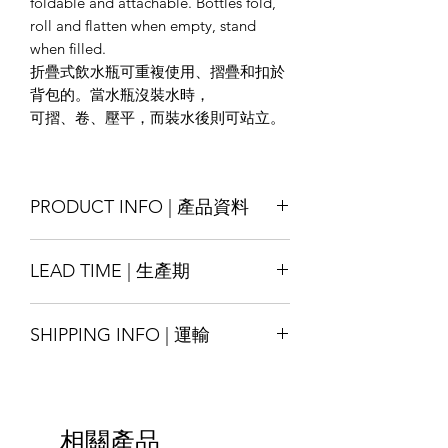
foldable and attachable. Bottles fold,
roll and flatten when empty, stand
when filled.
折疊式飲水瓶可重複使用、摺疊和扣於
背包的。當水瓶沒裝水時，
可摺、卷、壓平，而裝水後則可站立。
PRODUCT INFO | 產品資料
Size : Customise
LEAD TIME | 生產期
Material : LDPE/PET laminated, other
materials also available by request
Production lead time 14-18 days
Printing : Full-Colour available
SHIPPING INFO | 運輸
* Special order with tight schedule
Finishing : Ziplock , Seal with cap , etc.
please contact us for assitance
尺寸：可定制
Shipping will be arranged upon
交貨時間14-18天
材質：LDPE / PET複合而成，其他材料
finished the goods and shall be able to
*緊急的特殊訂單請與我們聯繫
也可根據要求提供
ship around the world, please contact
印刷：全彩色可選
相關產品
us for more details.
加工：拉鍊，瓶蓋等