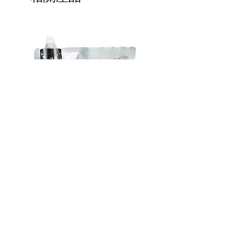
貨物完成後將安排運輸，並能運送至全
球，請聯繫我們以獲取更多詳細信息。
Special-
Handle
Shaped
Bag
Bags
|
HOTLINE | 立即致電 :
(852) 2425-2899
|
包
特
裝
kaleebag@netvigator.com
別
手
形
挽
狀
袋
自設廠房，QC嚴謹，獲ISO9001證書，專注製造各類 膠袋 |
袋
包裝袋 | 背心袋 | 複合袋
Plastic Bags | One Stop Packaging Solution
一站式包裝方案由簡單背心袋到食品級包裝袋都冇問題 ! 即刻